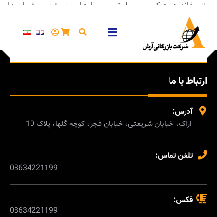
متاسفانه هیچ کاربری مطابق با معیارهای جستجوی شما پیدا
نشد.
ارتباط با ما
آدرس:
اراک، خیابان شریعتی، خیابان فجر، کوچه گلها، پلاک 10
تلفن تماس:
08634221199
فکس:
08634221199